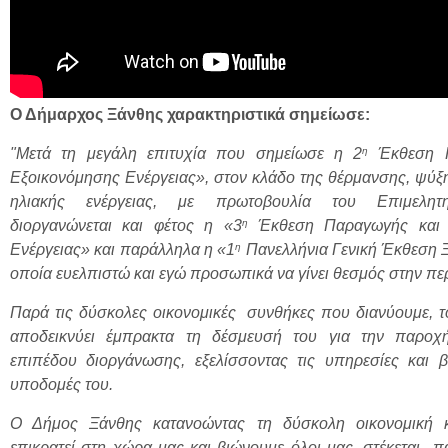
Ο Δήμαρχος Ξάνθης χαρακτηριστικά σημείωσε:
η
"Μετά τη μεγάλη επιτυχία που σημείωσε η 2
Έκθεση Π
Εξοικονόμησης Ενέργειας», στον κλάδο της θέρμανσης, ψύξ
ηλιακής ενέργειας, με πρωτοβουλία του Επιμελητ
η
διοργανώνεται και φέτος η «3
Έκθεση Παραγωγής και 
η
Ενέργειας» και παράλληλα η «1
Πανελλήνια Γενική Έκθεση Ξ
οποία ευελπιστώ και εγώ προσωπικά να γίνει θεσμός στην πε
Παρά τις δύσκολες οικονομικές συνθήκες που διανύουμε, τ
αποδεικνύει έμπρακτα τη δέσμευσή του για την παροχ
επιπέδου διοργάνωσης, εξελίσσοντας τις υπηρεσίες και β
υποδομές του.
Ο Δήμος Ξάνθης κατανοώντας τη δύσκολη οικονομική 
επικρατεί στη χώρα μας και βιώνουμε όλοι μας, στέκεται 