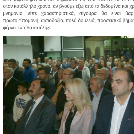
στον κατάλληλο χρόνο, αν βγούμε έξω από τα δεδομένα και χρ
μνημόνιο, είπε χαρακτηριστικά, σίγουρα θα είναι βα
πρώτο.Υπομονή, αισιοδοξία, πολύ δουλειά, προσεκτικά βήματ
φέρνει ελπίδα κατέληξε.