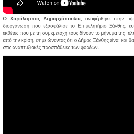
Ο Χαράλαμπος Δημαρχόπουλος
αναφέρθηκε στην υψ
διοργάνωση που εξασφάλισε το Επιμελητήριο Ξάνθης, ευ
εκθέτες που με τη συμκμετοχή τους δίνουν το μήνυμα της ελ
από την κρίση, σημειώνοντας ότι ο Δήμος Ξάνθης είναι και θ
στις αναπτυξιακές προσπάθειες των φορέων.