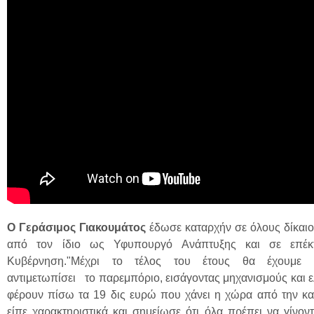
Ο Γεράσιμος Γιακουμάτος
έδωσε καταρχήν σε όλους δίκαιο
από τον ίδιο ως Υφυπουργό Ανάπτυξης και σε επέ
Κυβέρνηση."Μέχρι το τέλος του έτους θα έχουμε α
αντιμετωπίσει το παρεμπόριο, εισάγοντας μηχανισμούς και 
φέρουν πίσω τα 19 δις ευρώ που χάνει η χώρα από την κα
είπε χαρακτηριστικά και σημείωσε ότι όλα πρέπει να γίνοντ