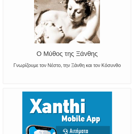
Το σπίτι της σκιάς -The house of
shadow
Αξίζει να το επισκεφθείς στην Ορφέως 33
Ο Μύθος της Ξάνθης