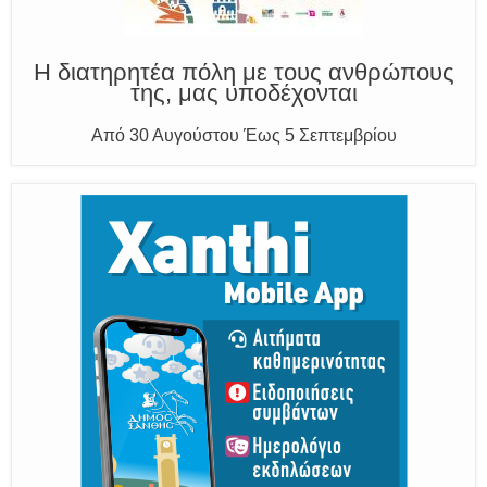
Καλούμε Άμεσα την Πυροσβεστική στο 199 ή στο 112
και δίνουμε σαφείς πληροφορίες