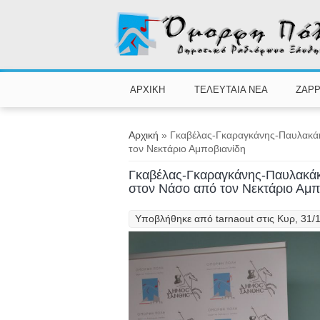
Παράκαμψη προς το κυρίως περιεχόμενο
ΑΡΧΙΚΗ
ΤΕΛΕΥΤΑΙΑ ΝΕΑ
ZAPP
Είστε εδώ
Αρχική
» Γκαβέλας-Γκαραγκάνης-Παυλακάκη
τον Νεκτάριο Αμποβιανίδη
Γκαβέλας-Γκαραγκάνης-Παυλακάκη
στον Νάσο από τον Νεκτάριο Αμπ
Υποβλήθηκε από
tarnaout
στις Κυρ, 31/1