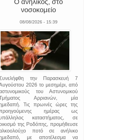
Ο ανήλικος, στο
νοσοκομείο
08/08/2026 - 15:39
Συνελήφθη την Παρασκευή 7
Αυγούστου 2026 το μεσημέρι, από
αστυνομικούς του Αστυνομικού
Τμήματος Αρριανών, μία
ημεδαπή. Τις πρωινές ώρες της
προηγούμενης ημέρας ως
υπάλληλος καταστήματος, σε
οικισμό της Ροδόπης, προμήθευσε
αλκοολούχο ποτό σε ανήλικο
ημεδαπό, με αποτέλεσμα να