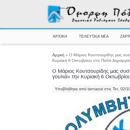
Παράκαμψη προς το κυρίως περιεχόμενο
ΑΡΧΙΚΗ
ΤΕΛΕΥΤΑΙΑ ΝΕΑ
ZAPP
Είστε εδώ
Αρχική
» Ο Μάριος Κουτσουρίδης μας συστή
Κυριακή 6 Οκτωβρίου στο Παλιό Δημαρχεί
Ο Μάριος Κουτσουρίδης μας συστή
γουλιά» την Κυριακή 6 Οκτωβρίο
Υποβλήθηκε από
tarnaout
στις Τετ, 02/1