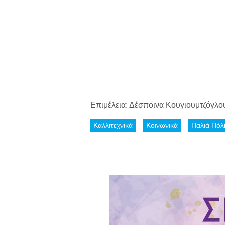
Επιμέλεια: Δέσποινα Κουγιουμτζόγλ
Καλλιτεχνικά
Κοινωνικά
Παλιά Πόλ