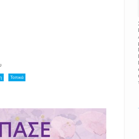
ου
η
Τοπικά