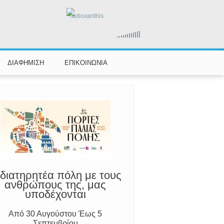
radioxanthis
αραμένουμε Προσεκτικοί
ούμε Άμεσα την Πυροσβεστική στο
199 ή στο 112 και δίνουμε σαφείς
πληροφορίες
ΔΙΑΦΗΜΙΣΗ
ΕΠΙΚΟΙΝΩΝΙΑ
διατηρητέα πόλη με τους
ανθρώπους της, μας
υποδέχονται
Από 30 Αυγούστου Έως 5