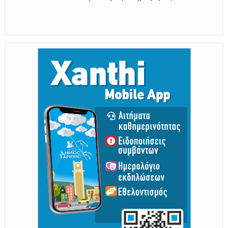
Παραμένουμε Προσεκτικοί
Καλούμε Άμεσα την Πυροσβεστική στο 199 ή στο 112
και δίνουμε σαφείς πληροφορίες