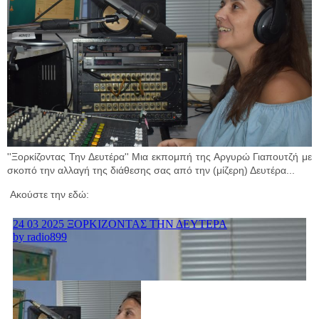
''Ξορκίζοντας Την Δευτέρα'' Μια εκπομπή της Αργυρώ Γιαπουτζή με
σκοπό την αλλαγή της διάθεσης σας από την (μίζερη) Δευτέρα...
Ακούστε την εδώ: