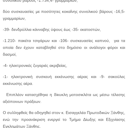
συνολικού βάρους -1.734,4- γραμμαρίων,
δύο συσκευασίες με ποσότητες κοκαΐνης συνολικού βάρους -16,5-
γραμμαρίων,
-39- δενδρύλλια κάνναβης ύψους έως -35- εκατοστών,
-1.210- πακέτα τσιγάρων και -106- συσκευασίες καπνού, για τα
οποία δεν έχουν καταβληθεί στο δημόσιο οι ανάλογοι φόροι και
δασμοί,
-4- ηλεκτρονικές ζυγαριές ακριβείας,
-1- ηλεκτρονική συσκευή εκκένωσης αέρας και -9- σακούλες
εκκένωσης αέρα.
Επιπλέον κατασχέθηκε η δίκυκλη μοτοσικλέτα ως μέσω τέλεσης
αξιόποινων πράξεων.
Ο συλληφθείς θα οδηγηθεί στον κ. Εισαγγελέα Πρωτοδικών Ξάνθης,
ενώ την προανάκριση ενεργεί το Τμήμα Δίωξης και Εξιχνίασης
Εγκλημάτων Ξάνθης.