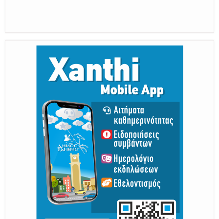
Η διατηρητέα πόλη με τους ανθρώπους
της, μας υποδέχονται
Από 30 Αυγούστου Έως 5 Σεπτεμβρίου