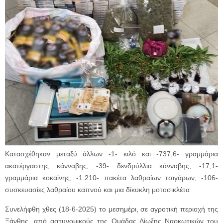
Κατασχέθηκαν μεταξύ άλλων -1- κιλό και -737,6- γραμμάρια
ακατέργαστης κάνναβης, -39- δενδρύλλια κάνναβης, -17,1-
γραμμάρια κοκαΐνης, -1.210- πακέτα λαθραίων τσιγάρων, -106-
συσκευασίες λαθραίου καπνού και μια δίκυκλη μοτοσικλέτα
Συνελήφθη χθες (18-6-2025) το μεσημέρι, σε αγροτική περιοχή της
Ξάνθης, από αστυνομικούς της Ομάδας Δίωξης Ναρκωτικών του