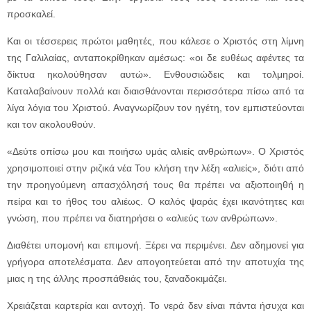
προσκαλεί.
Και οι τέσσερεις πρώτοι μαθητές, που κάλεσε ο Χριστός στη λίμνη
της Γαλιλαίας, ανταποκρίθηκαν αμέσως: «οι δε ευθέως αφέντες τα
δίκτυα ηκολούθησαν αυτώ». Ενθουσιώδεις και τολμηροί.
Καταλαβαίνουν πολλά και διαισθάνονται περισσότερα πίσω από τα
λίγα λόγια του Χριστού. Αναγνωρίζουν τον ηγέτη, τον εμπιστεύονται
και τον ακολουθούν.
«Δεύτε οπίσω μου και ποιήσω υμάς αλιείς ανθρώπων». Ο Χριστός
χρησιμοποιεί στην ριζικά νέα Του κλήση την λέξη «αλιείς», διότι από
την προηγούμενη απασχόλησή τους θα πρέπει να αξιοποιηθή η
πείρα και το ήθος του αλιέως. Ο καλός ψαράς έχει ικανότητες και
γνώση, που πρέπει να διατηρήσει ο «αλιεύς των ανθρώπων».
Διαθέτει υπομονή και επιμονή. Ξέρει να περιμένει. Δεν αδημονεί για
γρήγορα αποτελέσματα. Δεν απογοητεύεται από την αποτυχία της
μιας η της άλλης προσπάθειάς του, ξαναδοκιμάζει.
Χρειάζεται καρτερία και αντοχή. Το νερά δεν είναι πάντα ήσυχα και