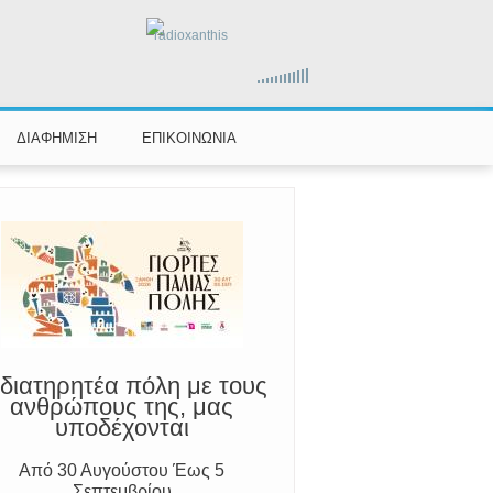
radioxanthis
αραμένουμε Προσεκτικοί
ούμε Άμεσα την Πυροσβεστική στο
199 ή στο 112 και δίνουμε σαφείς
πληροφορίες
ΔΙΑΦΗΜΙΣΗ
ΕΠΙΚΟΙΝΩΝΙΑ
διατηρητέα πόλη με τους
ανθρώπους της, μας
υποδέχονται
Από 30 Αυγούστου Έως 5