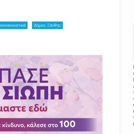
ικοακουστικά
Δήμος Ξάνθης