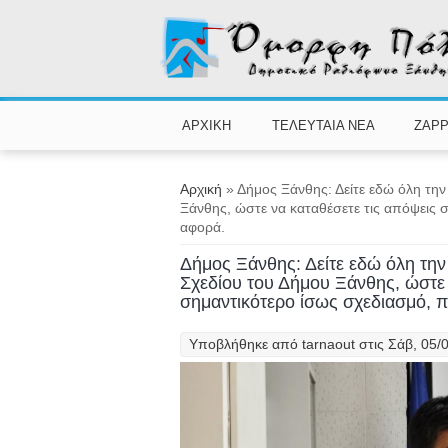
Παράκαμψη προς το κυρίως περιεχόμενο
ΑΡΧΙΚΗ
ΤΕΛΕΥΤΑΙΑ ΝΕΑ
ZAPP
Είστε εδώ
Αρχική
» Δήμος Ξάνθης: Δείτε εδώ όλη τη
Ξάνθης, ώστε να καταθέσετε τις απόψεις 
αφορά.
Δήμος Ξάνθης: Δείτε εδώ όλη τη
Σχεδίου του Δήμου Ξάνθης, ώστε 
σημαντικότερο ίσως σχεδιασμό, 
Υποβλήθηκε από
tarnaout
στις Σάβ, 05/0