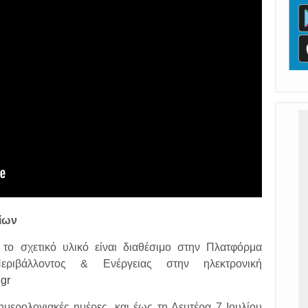
ίων
ο σχετικό υλικό είναι διαθέσιμο στην Πλατφόρμα
ριβάλλοντος & Ενέργειας στην ηλεκτρονική
.gr
ημερολογιακές ημέρες, και έως τη Δευτέρα 7 Ιουλίου