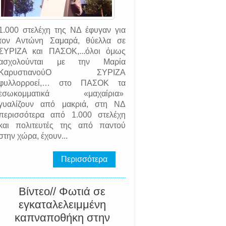
1.000 στελέχη της ΝΔ έφυγαν για
τον Αντώνη Σαμαρά, θύελλα σε
ΣΥΡΙΖΑ και ΠΑΣΟΚ,...όλοι όμως
ασχολούνται με την Μαρία
ΚαρυστιανούΟ ΣΥΡΙΖΑ
φυλλορροεί,… στο ΠΑΣΟΚ τα
εσωκομματικά «μαχαίρια»
γυαλίζουν από μακριά, στη ΝΔ
περισσότερα από 1.000 στελέχη
και πολιτευτές της από παντού
στην χώρα, έχουν...
Περισσότερα
Βίντεο// Φωτιά σε
εγκαταλελειμμένη
καπναποθήκη στην