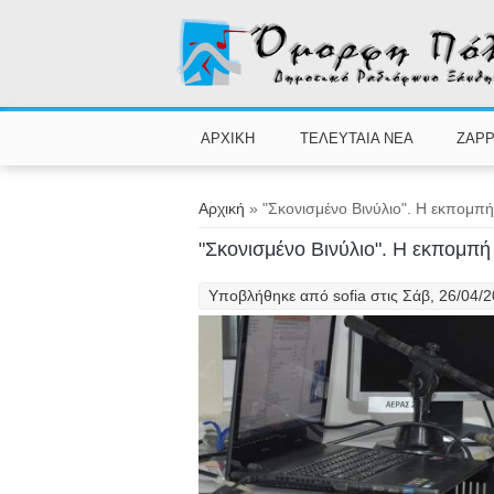
Παράκαμψη προς το κυρίως περιεχόμενο
ΑΡΧΙΚΗ
ΤΕΛΕΥΤΑΙΑ ΝΕΑ
ZAPP
Είστε εδώ
Αρχική
» "Σκονισμένο Βινύλιο". Η εκπομπή
"Σκονισμένο Βινύλιο". Η εκπομπή
Υποβλήθηκε από
sofia
στις Σάβ, 26/04/2