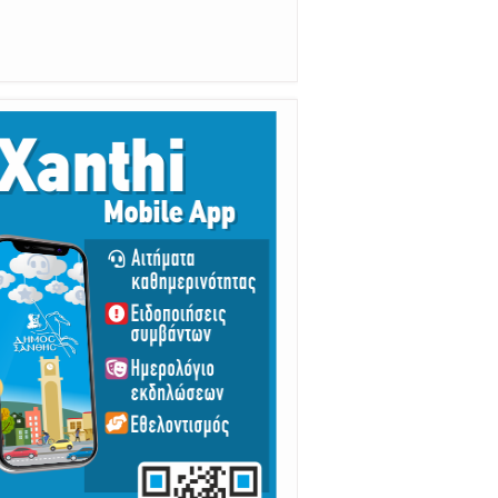
ούμε Άμεσα την Πυροσβεστική στο
199 ή στο 112 και δίνουμε σαφείς
πληροφορίες