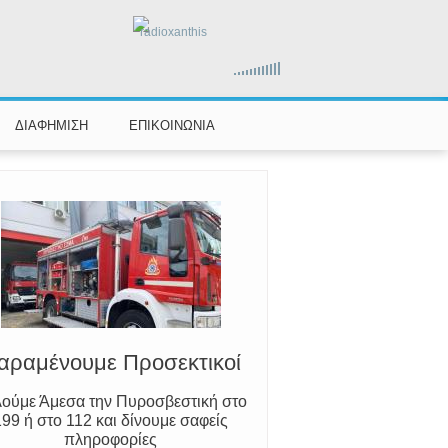
radioxanthis
ΔΙΑΦΗΜΙΣΗ
ΕΠΙΚΟΙΝΩΝΙΑ
Ο Μύθος της Ξάνθης
ωρίζουμε τον Νέστο, την Ξάνθη και
τον Κόσυνθο
αραμένουμε Προσεκτικοί