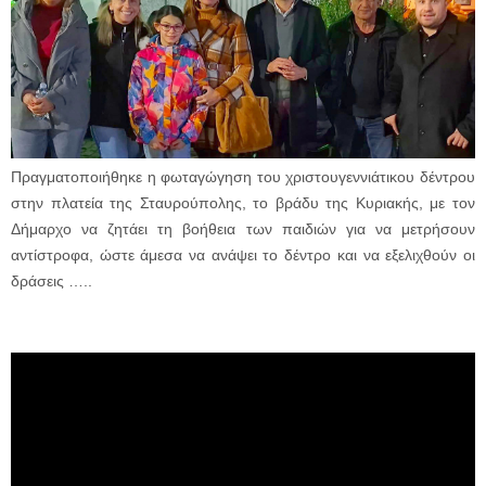
Πραγματοποιήθηκε η φωταγώγηση του χριστουγεννιάτικου δέντρου
στην πλατεία της Σταυρούπολης, το βράδυ της Κυριακής, με τον
Δήμαρχο να ζητάει τη βοήθεια των παιδιών για να μετρήσουν
αντίστροφα, ώστε άμεσα να ανάψει το δέντρο και να εξελιχθούν οι
δράσεις …..