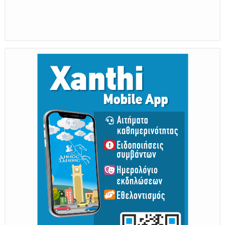
Η διατηρητέα πόλη με τους ανθρώπους
της, μας υποδέχονται
Από 30 Αυγούστου Έως 5 Σεπτεμβρίου