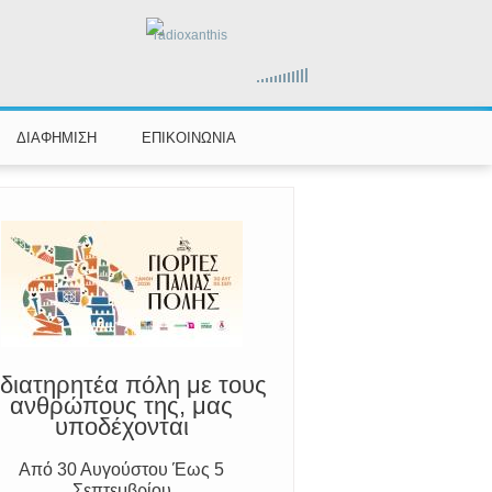
αραμένουμε Προσεκτικοί
radioxanthis
ούμε Άμεσα την Πυροσβεστική στο
199 ή στο 112 και δίνουμε σαφείς
πληροφορίες
ΔΙΑΦΗΜΙΣΗ
ΕΠΙΚΟΙΝΩΝΙΑ
διατηρητέα πόλη με τους
ανθρώπους της, μας
υποδέχονται
Από 30 Αυγούστου Έως 5
Σεπτεμβρίου