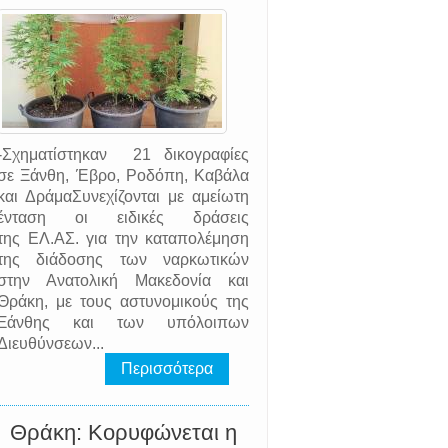
-Σχηματίστηκαν 21 δικογραφίες
σε Ξάνθη, Έβρο, Ροδόπη, Καβάλα
και ΔράμαΣυνεχίζονται με αμείωτη
ένταση οι ειδικές δράσεις
της EΛ.AΣ. για την καταπολέμηση
της διάδοσης των ναρκωτικών
στην Ανατολική Μακεδονία και
Θράκη, με τους αστυνομικούς της
Ξάνθης και των υπόλοιπων
Διευθύνσεων...
Περισσότερα
Θράκη: Κορυφώνεται η