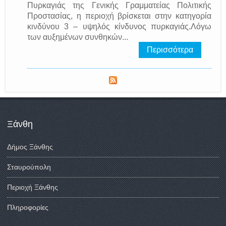
Πυρκαγιάς της Γενικής Γραμματείας Πολιτικής
Προστασίας, η περιοχή βρίσκεται στην κατηγορία
κινδύνου 3 – υψηλός κίνδυνος πυρκαγιάς.Λόγω
των αυξημένων συνθηκών...
Περισσότερα
Ξάνθη
Δήμος Ξάνθης
Σταυρούπολη
Περιοχή Ξάνθης
Πληροφορίες