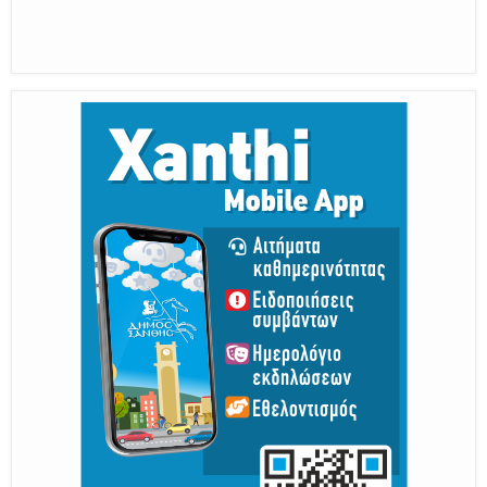
Η διατηρητέα πόλη με τους ανθρώπους
της, μας υποδέχονται
Από 30 Αυγούστου Έως 5 Σεπτεμβρίου