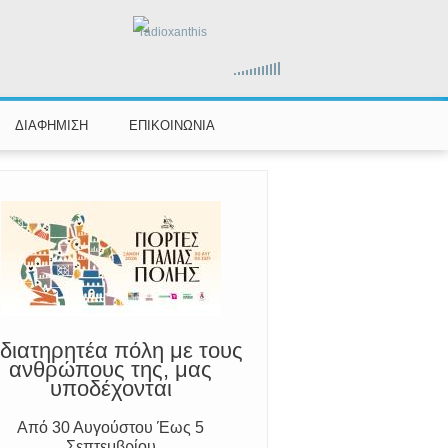
radioxanthis
αραμένουμε Προσεκτικοί
ούμε Άμεσα την Πυροσβεστική στο
199 ή στο 112 και δίνουμε σαφείς
ΔΙΑΦΗΜΙΣΗ
ΕΠΙΚΟΙΝΩΝΙΑ
πληροφορίες
διατηρητέα πόλη με τους
ανθρώπους της, μας
υποδέχονται