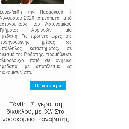
Συνελήφθη την Παρασκευή 7
Αυγούστου 2026 το μεσημέρι, από
αστυνομικούς του Αστυνομικού
Τμήματος Αρριανών, μία
ημεδαπή. Τις πρωινές ώρες της
προηγούμενης ημέρας ως
υπάλληλος καταστήματος, σε
οικισμό της Ροδόπης, προμήθευσε
αλκοολούχο ποτό σε ανήλικο
ημεδαπό, με αποτέλεσμα να
διακομισθεί στο...
Περισσότερα
Ξάνθη: Σύγκρουση
δίκυκλου, με ΙΧ// Στο
νοσοκομείο ο αναβάτης