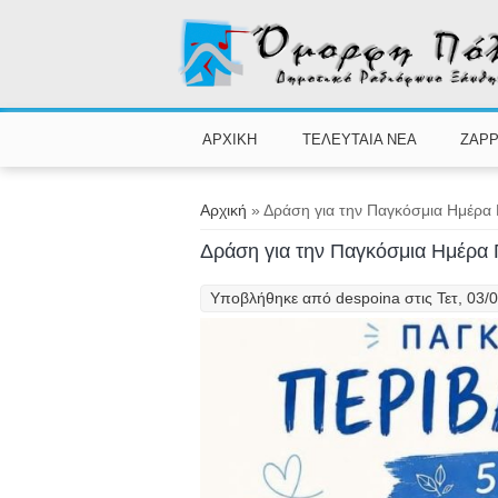
Παράκαμψη προς το κυρίως περιεχόμενο
ΑΡΧΙΚΗ
ΤΕΛΕΥΤΑΙΑ ΝΕΑ
ZAPP
Είστε εδώ
Αρχική
» Δράση για την Παγκόσμια Ημέρα 
Δράση για την Παγκόσμια Ημέρα 
Υποβλήθηκε από
despoina
στις Τετ, 03/