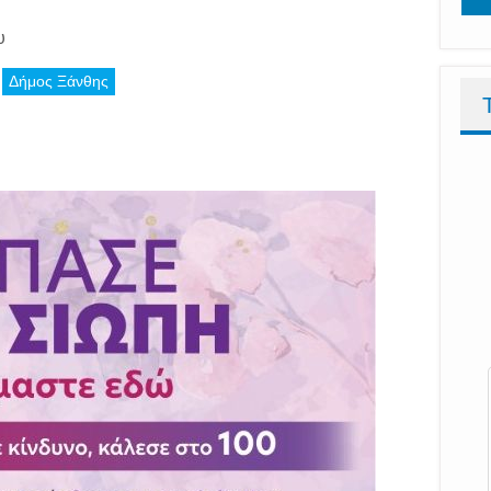
υ
Δήμος Ξάνθης