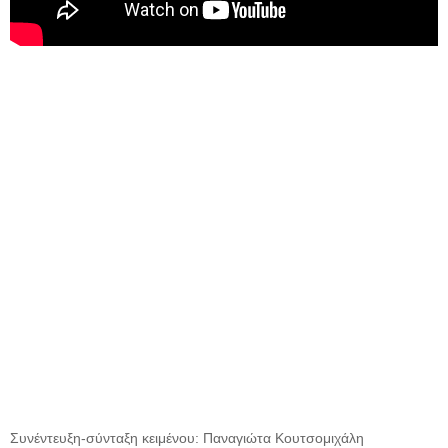
Συνέντευξη-σύνταξη κειμένου: Παναγιώτα Κουτσομιχάλη