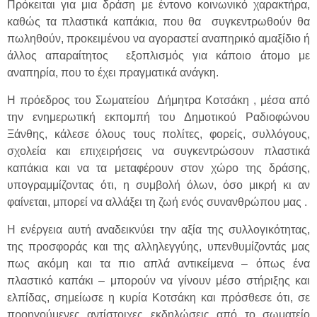
Πρόκειται για μια δράση με έντονο κοινωνικό χαρακτήρα,
καθώς τα πλαστικά καπάκια, που θα συγκεντρωθούν θα
πωληθούν, προκειμένου να αγοραστεί αναπηρικό αμαξίδιο ή
άλλος απαραίτητος εξοπλισμός για κάποιο άτομο με
αναπηρία, που το έχει πραγματικά ανάγκη.
Η πρόεδρος του Σωματείου Δήμητρα Κοτσάκη , μέσα από
την ενημερωτική εκπομπή του Δημοτικού Ραδιοφώνου
Ξάνθης, κάλεσε όλους τους πολίτες, φορείς, συλλόγους,
σχολεία και επιχειρήσεις να συγκεντρώσουν πλαστικά
καπάκια και να τα μεταφέρουν στον χώρο της δράσης,
υπογραμμίζοντας ότι, η συμβολή όλων, όσο μικρή κι αν
φαίνεται, μπορεί να αλλάξει τη ζωή ενός συνανθρώπου μας .
Η ενέργεια αυτή αναδεικνύει την αξία της συλλογικότητας,
της προσφοράς και της αλληλεγγύης, υπενθυμίζοντάς μας
πως ακόμη και τα πιο απλά αντικείμενα – όπως ένα
πλαστικό καπάκι – μπορούν να γίνουν μέσο στήριξης και
ελπίδας, σημείωσε η κυρία Κοτσάκη και πρόσθεσε ότι, σε
προηγούμενες αντίστοιχες εκδηλώσεις από το σωματείο