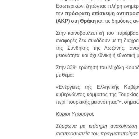
Εσωτερικών, ζητώντας πλήρη ενημέρω
την
πρόσφατη επίσκεψη αντιπροσ
(AKP)
στη
Θράκη
και τις δημόσιες α
Στην κοινοβουλευτική του παρέμβαση
αναφορές δεν συνάδουν με τη διαχρον
της Συνθήκης της Λωζάνης, αναγ
μειονότητα και όχι εθνική ή εθνοτική 
η
Στην 339
ερώτησή του Μιχάλη Κουρδά
με θέμα:
«Ενέργειες της Ελληνικής Κυβέ
κυβερνώντος κόμματος της Τουρκίας
περί “τουρκικής μειονότητας”», σημειώ
Κύριοι Υπουργοί,
Σύμφωνα με επίσημη ανακοίνωση 
αντιπροσωπεία του πραγματοποίησε 