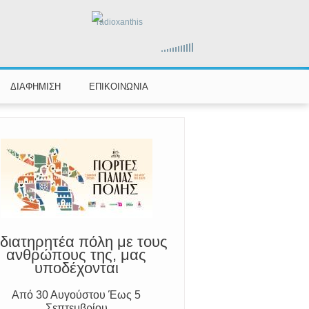
αραμένουμε Προσεκτικοί
radioxanthis
ούμε Άμεσα την Πυροσβεστική στο
199 ή στο 112 και δίνουμε σαφείς
πληροφορίες
ΔΙΑΦΗΜΙΣΗ
ΕΠΙΚΟΙΝΩΝΙΑ
διατηρητέα πόλη με τους
ανθρώπους της, μας
υποδέχονται
Από 30 Αυγούστου Έως 5
Σεπτεμβρίου