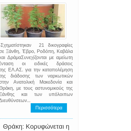
-Σχηματίστηκαν 21 δικογραφίες
σε Ξάνθη, Έβρο, Ροδόπη, Καβάλα
και ΔράμαΣυνεχίζονται με αμείωτη
ένταση οι ειδικές δράσεις
της EΛ.AΣ. για την καταπολέμηση
της διάδοσης των ναρκωτικών
στην Ανατολική Μακεδονία και
Θράκη, με τους αστυνομικούς της
Ξάνθης και των υπόλοιπων
Διευθύνσεων...
Περισσότερα
Θράκη: Κορυφώνεται η