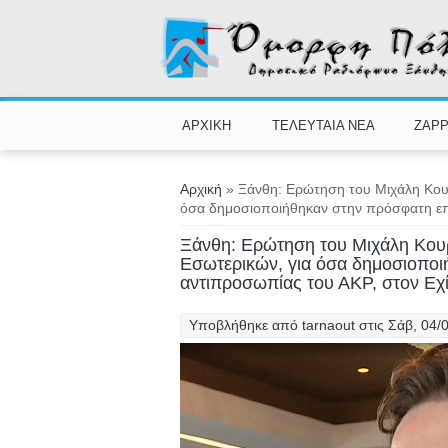
Παράκαμψη προς το κυρίως περιεχόμενο
ΑΡΧΙΚΗ
ΤΕΛΕΥΤΑΙΑ ΝΕΑ
ZAPP
Είστε εδώ
Αρχική
» Ξάνθη: Ερώτηση του Μιχάλη Κου
όσα δημοσιοποιήθηκαν στην πρόσφατη επ
Ξάνθη: Ερώτηση του Μιχάλη Κου
Εσωτερικών, για όσα δημοσιοπο
αντιπροσωπίας του ΑKP, στον Εχί
Υποβλήθηκε από
tarnaout
στις Σάβ, 04/0