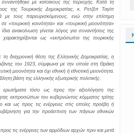
 συναντήθηκε με κατοίκους της περιοχής. Κατά τη
ρος της Τουρκικής Δημοκρατίας, κ. Ρετζέπ Ταγίπ
κά με τους παρευρισκόμενους, ενώ στην επίσημη
σε «τουρκική κοινότητα» και «τουρκική μειονότητα»
ίδια ανακοίνωση γίνεται λόγος για συναντήσεις της
χαρακτηρίζονται ως «εκπρόσωποι της τουρκικής
 τη διαχρονική θέση της Ελληνικής Δημοκρατίας, η
ωζάνης του 1923, σύμφωνα με την οποία στη Θράκη
ική μειονότητα και όχι εθνική ή εθνοτική μειονότητα.
βλητη βάση της ελληνικής εξωτερικής πολιτικής.
γα ερωτήματα τόσο ως προς την αξιολόγηση της
τητας εκπροσώπων του κυβερνώντος κόμματος τρίτης
ο και ως προς τις ενέργειες στις οποίες προέβη ή
Κυβέρνηση για την προάσπιση των πάγιων εθνικών
ρος τις ενέργειες των αρμόδιων αρχών πριν και μετά