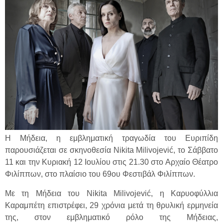
Η Μήδεια, η εμβληματική τραγωδία του Ευριπίδη
παρουσιάζεται σε σκηνοθεσία Nikita Milivojević, το Σάββατο
11 και την Κυριακή 12 Ιουλίου στις 21.30 στο Αρχαίο Θέατρο
Φιλίππων, στο πλαίσιο του 69ου Φεστιβάλ Φιλίππων.
Με τη Μήδεια του Nikita Milivojević, η Καρυοφύλλια
Καραμπέτη επιστρέφει, 29 χρόνια μετά τη θρυλική ερμηνεία
της, στον εμβληματικό ρόλο της Μήδειας,