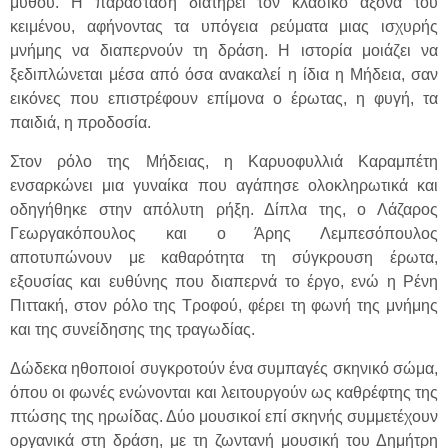
μύθου. Η παράσταση διατηρεί τον κλασικό άξονα του
κειμένου, αφήνοντας τα υπόγεια ρεύματα μιας ισχυρής
μνήμης να διαπερνούν τη δράση. Η ιστορία μοιάζει να
ξεδιπλώνεται μέσα από όσα ανακαλεί η ίδια η Μήδεια, σαν
εικόνες που επιστρέφουν επίμονα ο έρωτας, η φυγή, τα
παιδιά, η προδοσία.
Στον ρόλο της Μήδειας, η Καρυοφυλλιά Καραμπέτη
ενσαρκώνει μια γυναίκα που αγάπησε ολοκληρωτικά και
οδηγήθηκε στην απόλυτη ρήξη. Δίπλα της, ο Λάζαρος
Γεωργακόπουλος και ο Άρης Λεμπεσόπουλος
αποτυπώνουν με καθαρότητα τη σύγκρουση έρωτα,
εξουσίας και ευθύνης που διαπερνά το έργο, ενώ η Ρένη
Πιττακή, στον ρόλο της Τροφού, φέρει τη φωνή της μνήμης
και της συνείδησης της τραγωδίας.
Δώδεκα ηθοποιοί συγκροτούν ένα συμπαγές σκηνικό σώμα,
όπου οι φωνές ενώνονται και λειτουργούν ως καθρέφτης της
πτώσης της ηρωίδας. Δύο μουσικοί επί σκηνής συμμετέχουν
οργανικά στη δράση, με τη ζωντανή μουσική του Δημήτρη