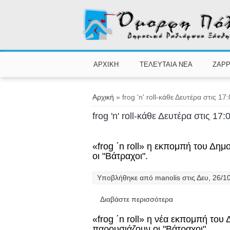
Παράκαμψη προς το κυρίως περιεχόμενο
ΑΡΧΙΚΗ
ΤΕΛΕΥΤΑΙΑ ΝΕΑ
ZAPP
Είστε εδώ
Αρχική
» frog 'n' roll-κάθε Δευτέρα στις 17
frog 'n' roll-κάθε Δευτέρα στις 17:
«frog ΄n roll» η εκπομπή του Δ
οι "Βάτραχοι".
Υποβλήθηκε από
manolis
στις Δευ, 26/1
Διαβάστε περισσότερα
για «frog ΄n rol
«frog ΄n roll» η νέα εκπομπή το
παρουσιάζουν οι "Βάτραχοι".