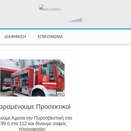
radioxanthis
ΔΙΑΦΗΜΙΣΗ
ΕΠΙΚΟΙΝΩΝΙΑ
Ο Μύθος της Ξάνθης
ωρίζουμε τον Νέστο, την Ξάνθη και
τον Κόσυνθο