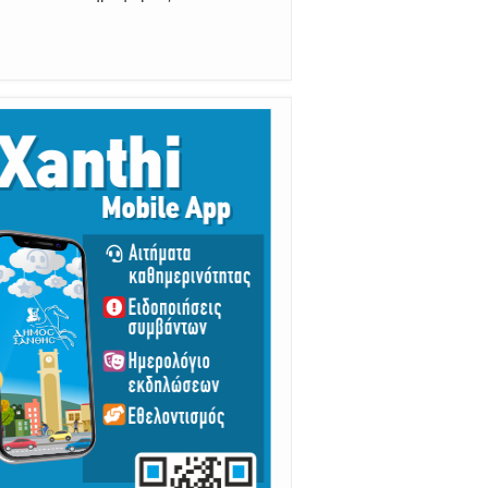
αραμένουμε Προσεκτικοί
ούμε Άμεσα την Πυροσβεστική στο
199 ή στο 112 και δίνουμε σαφείς
πληροφορίες