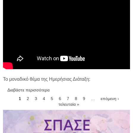
Το μοναδικό θέμα της Ημερήσιας Διάταξη:
Διαβάστε περισσότερα
για Δείτε απευθείας, την Ειδική Συνεδρίαση
του Δημοτικού Συμβουλίου Ξάνθης – Μ.
Σελίδες
1
2
3
4
5
6
7
8
9
…
επόμενη ›
Δευτέρα 06 Απριλίου 2026
τελευταία »