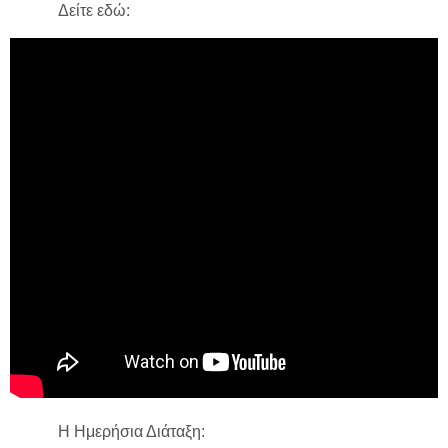
Δείτε εδώ:
Η Ημερήσια Διάταξη: