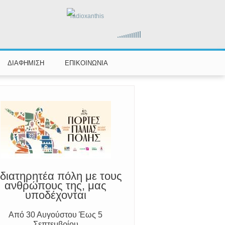
radioxanthis
αραμένουμε Προσεκτικοί
ούμε Άμεσα την Πυροσβεστική στο
199 ή στο 112 και δίνουμε σαφείς
ΔΙΑΦΗΜΙΣΗ
ΕΠΙΚΟΙΝΩΝΙΑ
πληροφορίες
διατηρητέα πόλη με τους
ανθρώπους της, μας
υποδέχονται