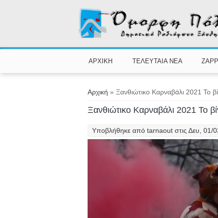
Παράκαμψη προς το κυρίως περιεχόμενο
ΑΡΧΙΚΗ
ΤΕΛΕΥΤΑΙΑ ΝΕΑ
ZAPP
Είστε εδώ
Αρχική
» Ξανθιώτικο Καρναβάλι 2021 Το βίν
Ξανθιώτικο Καρναβάλι 2021 Το βίντ
Υποβλήθηκε από
tarnaout
στις Δευ, 01/0