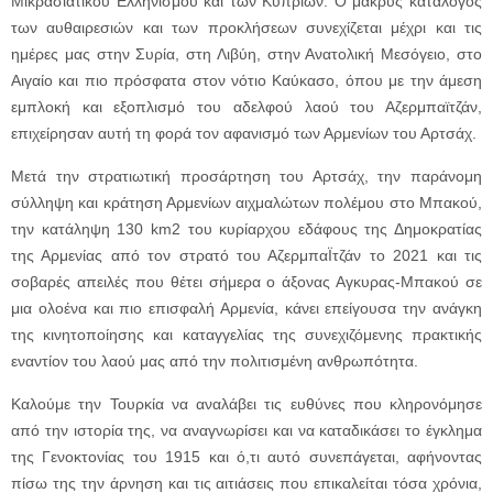
Μικρασιατικού Ελληνισμού και των Κυπρίων. Ο μακρύς κατάλογος
των αυθαιρεσιών και των προκλήσεων συνεχίζεται μέχρι και τις
ημέρες μας στην Συρία, στη Λιβύη, στην Ανατολική Μεσόγειο, στο
Αιγαίο και πιο πρόσφατα στον νότιο Καύκασο, όπου με την άμεση
εμπλοκή και εξοπλισμό του αδελφού λαού του Αζερμπαϊτζάν,
επιχείρησαν αυτή τη φορά τον αφανισμό των Αρμενίων του Αρτσάχ.
Μετά την στρατιωτική προσάρτηση του Αρτσάχ, την παράνομη
σύλληψη και κράτηση Αρμενίων αιχμαλώτων πολέμου στο Μπακού,
την κατάληψη 130 km2 του κυρίαρχου εδάφους της Δημοκρατίας
της Αρμενίας από τον στρατό του ΑζερμπαΪτζάν το 2021 και τις
σοβαρές απειλές που θέτει σήμερα ο άξονας Αγκυρας-Μπακού σε
μια ολοένα και πιο επισφαλή Αρμενία, κάνει επείγουσα την ανάγκη
της κινητοποίησης και καταγγελίας της συνεχιζόμενης πρακτικής
εναντίον του λαού μας από την πολιτισμένη ανθρωπότητα.
Καλούμε την Τουρκία να αναλάβει τις ευθύνες που κληρονόμησε
από την ιστορία της, να αναγνωρίσει και να καταδικάσει το έγκλημα
της Γενοκτονίας του 1915 και ό,τι αυτό συνεπάγεται, αφήνοντας
πίσω της την άρνηση και τις αιτιάσεις που επικαλείται τόσα χρόνια,