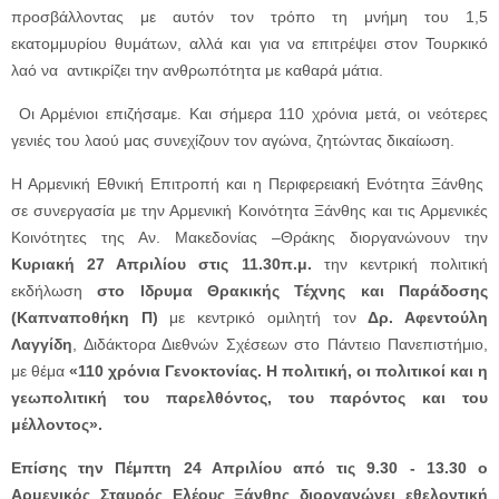
προσβάλλοντας με αυτόν τον τρόπο τη μνήμη του 1,5
εκατομμυρίου θυμάτων, αλλά και για να επιτρέψει στον Τουρκικό
λαό να αντικρίζει την ανθρωπότητα με καθαρά μάτια.
Οι Αρμένιοι επιζήσαμε. Και σήμερα 110 χρόνια μετά, οι νεότερες
γενιές του λαού μας συνεχίζουν τον αγώνα, ζητώντας δικαίωση.
Η Αρμενική Εθνική Επιτροπή και η Περιφερειακή Ενότητα Ξάνθης
σε συνεργασία με την Αρμενική Κοινότητα Ξάνθης και τις Αρμενικές
Κοινότητες της Αν. Μακεδονίας –Θράκης διοργανώνουν την
Κυριακή 27 Απριλίου στις 11.30π.μ.
την κεντρική πολιτική
εκδήλωση
στο Ιδρυμα Θρακικής Τέχνης και Παράδοσης
(Καπναποθήκη Π)
με κεντρικό ομιλητή τον
Δρ. Αφεντούλη
Λαγγίδη
, Διδάκτορα Διεθνών Σχέσεων στο Πάντειο Πανεπιστήμιο,
με θέμα
«110 χρόνια Γενοκτονίας. Η πολιτική, οι πολιτικοί και η
γεωπολιτική του παρελθόντος, του παρόντος και του
μέλλοντος».
Επίσης την Πέμπτη 24 Απριλίου από τις 9.30 - 13.30 ο
Αρμενικός Σταυρός Ελέους Ξάνθης διοργανώνει εθελοντική