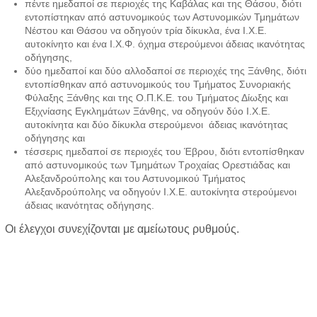
πέντε ημεδαποί σε περιοχές της Καβάλας και της Θάσου, διότι
εντοπίστηκαν από αστυνομικούς των Αστυνομικών Τμημάτων
Νέστου και Θάσου να οδηγούν τρία δίκυκλα, ένα Ι.Χ.Ε.
αυτοκίνητο και ένα Ι.Χ.Φ. όχημα στερούμενοι άδειας ικανότητας
οδήγησης,
δύο ημεδαποί και δύο αλλοδαποί σε περιοχές της Ξάνθης, διότι
εντοπίσθηκαν από αστυνομικούς του Τμήματος Συνοριακής
Φύλαξης Ξάνθης και της Ο.Π.Κ.Ε. του Τμήματος Δίωξης και
Εξιχνίασης Εγκλημάτων Ξάνθης, να οδηγούν δύο Ι.Χ.Ε.
αυτοκίνητα και δύο δίκυκλα στερούμενοι άδειας ικανότητας
οδήγησης και
τέσσερις ημεδαποί σε περιοχές του Έβρου, διότι εντοπίσθηκαν
από αστυνομικούς των Τμημάτων Τροχαίας Ορεστιάδας και
Αλεξανδρούπολης και του Αστυνομικού Τμήματος
Αλεξανδρούπολης να οδηγούν Ι.Χ.Ε. αυτοκίνητα στερούμενοι
άδειας ικανότητας οδήγησης.
Οι έλεγχοι συνεχίζονται με αμείωτους ρυθμούς.