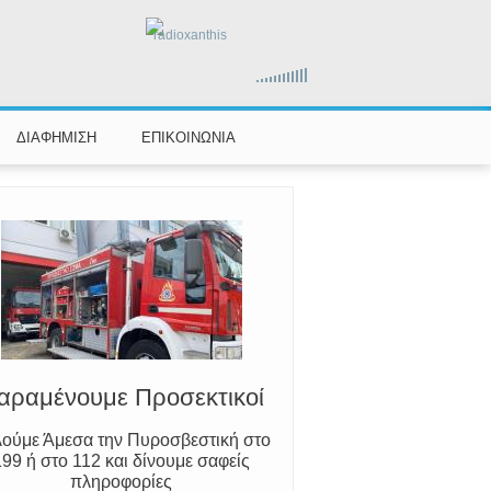
radioxanthis
ΔΙΑΦΗΜΙΣΗ
ΕΠΙΚΟΙΝΩΝΙΑ
Ο Μύθος της Ξάνθης
ωρίζουμε τον Νέστο, την Ξάνθη και
τον Κόσυνθο
αραμένουμε Προσεκτικοί