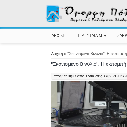
Παράκαμψη προς το κυρίως περιεχόμενο
ΑΡΧΙΚΗ
ΤΕΛΕΥΤΑΙΑ ΝΕΑ
ZAPP
Είστε εδώ
Αρχική
» "Σκονισμένο Βινύλιο". Η εκπομπή
"Σκονισμένο Βινύλιο". Η εκπομπή
Υποβλήθηκε από
sofia
στις Σάβ, 26/04/2