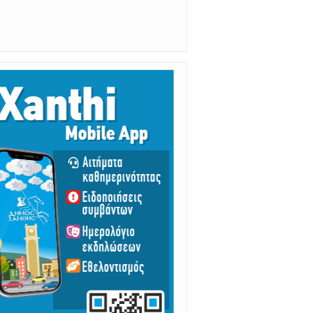
ούμε Άμεσα την Πυροσβεστική στο
199 ή στο 112 και δίνουμε σαφείς
πληροφορίες