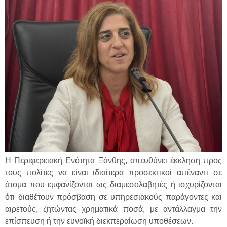
Η Περιφερειακή Ενότητα Ξάνθης, απευθύνει έκκληση προς
τους πολίτες να είναι ιδιαίτερα προσεκτικοί απέναντι σε
άτομα που εμφανίζονται ως διαμεσολαβητές ή ισχυρίζονται
ότι διαθέτουν πρόσβαση σε υπηρεσιακούς παράγοντες και
αιρετούς, ζητώντας χρηματικά ποσά, με αντάλλαγμα την
επίσπευση ή την ευνοϊκή διεκπεραίωση υποθέσεων.