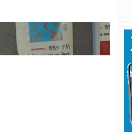
Π
Καλ