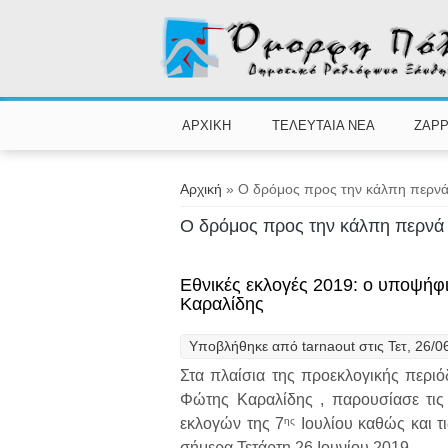
Παράκαμψη προς το κυρίως περιεχόμενο
ΑΡΧΙΚΗ
ΤΕΛΕΥΤΑΙΑ ΝΕΑ
ZAPP
Είστε εδώ
Αρχική
» Ο δρόμος προς την κάλπη περνά
Ο δρόμος προς την κάλπη περνά
Εθνικές εκλογές 2019: ο υποψήφ
Καραλίδης
Υποβλήθηκε από
tarnaout
στις Τετ, 26/0
Στα πλαίσια της προεκλογικής περι
Φώτης Καραλίδης , παρουσίασε τις 
ης
εκλογών της 7
Ιουλίου καθώς και τ
σήμερα Τετάρτη 26 Ιουνίου 2019.