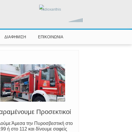
radioxanthis
ΔΙΑΦΗΜΙΣΗ
ΕΠΙΚΟΙΝΩΝΙΑ
Ο Μύθος της Ξάνθης
ωρίζουμε τον Νέστο, την Ξάνθη και
τον Κόσυνθο