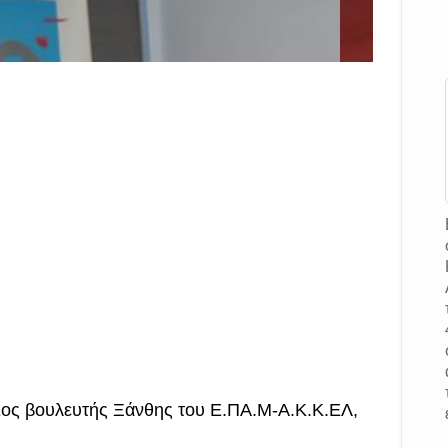
γές 2019: ο υποψήφιος βουλευτής Ξάνθης με το κόμμα Ελλήνων Συνέλε
ιος βουλευτής Ξάνθης του Ε.ΠΑ.Μ-Α.Κ.Κ.ΕΛ,