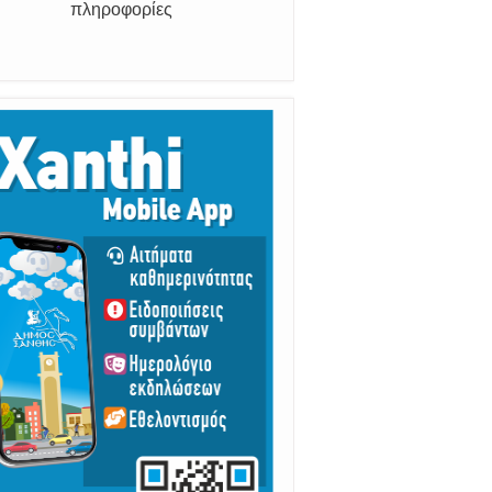
αραμένουμε Προσεκτικοί
ούμε Άμεσα την Πυροσβεστική στο
199 ή στο 112 και δίνουμε σαφείς
πληροφορίες